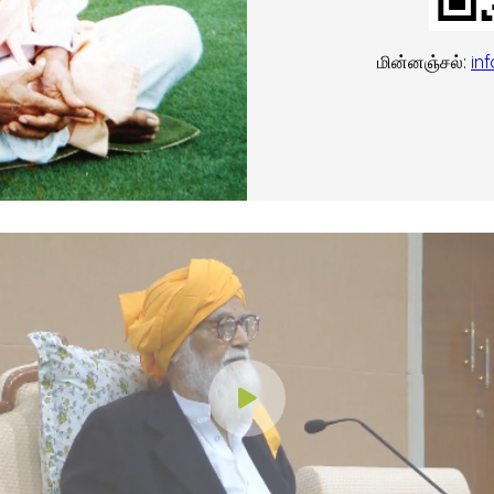
மின்னஞ்சல்:
in