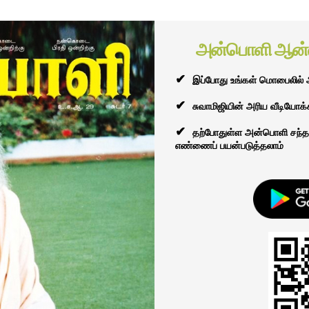
அன்பொளி ஆன்ல
✔
இப்போது உங்கள் மொபைலில் 
✔
சுவாமிஜியின் அரிய வீடியோக்
✔
தற்போதுள்ள அன்பொளி சந்தா
எண்ணைப் பயன்படுத்தலாம்