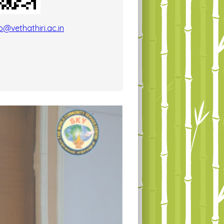
fo@vethathiri.ac.in